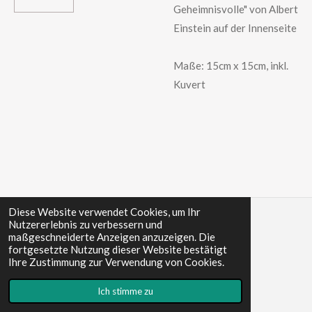
Geheimnisvolle" von Albert
Einstein auf der Innenseite
Maße: 15cm x 15cm, inkl.
Kuvert
Diese Website verwendet Cookies, um Ihr
Nutzererlebnis zu verbessern und
maßgeschneiderte Anzeigen anzuzeigen. Die
fortgesetzte Nutzung dieser Website bestätigt
© 2022 - 2024 Wolf
Impressum
Ihre Zustimmung zur Verwendung von Cookies.
Mit Unterstützung von
Webador
Ich stimme zu